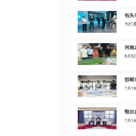
包头
为打
河南
8月
邯郸
7月
鄂尔
7月